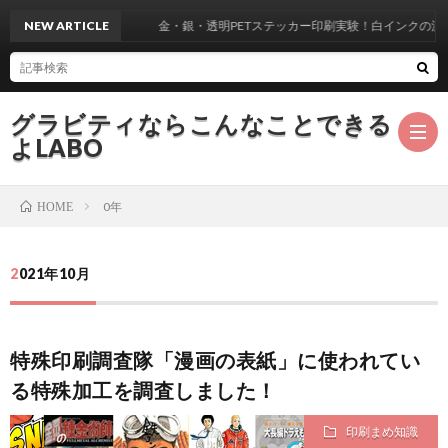
NEW ARTICLE
金・銀・透明PETステッカー印刷実験！白インクの濃度
グラビティならこんなことできる
よLABO
0年
HOME
2021年10月
特殊印刷調査隊「漫画の表紙」に使われてい
る特殊加工を調査しました！
印刷まめ知識