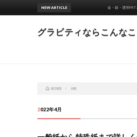
NEW ARTICLE
金・銀・透明PETステッ
グラビティならこんなこ
0年
HOME
2022年4月
一般紙から特殊紙まで詳しく