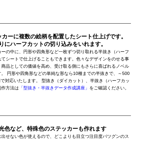
ッカーに複数の絵柄を配置したシート仕上げです。
りにハーフカットの切り込みをいれます。
カーの中に、円形や四角形など一枚ずつ切り取れる半抜き（ハーフ
れてシートで仕上げることもできます。色々なデザインをのせる事
、商品としての価値を高め、受け取る側にもさらに喜ばれるノベル
。 円形や四角形などの単純な形なら10種までの半抜きで、～500
0円で対応いたします。 型抜き（ダイカット）、半抜き（ハーフカッ
制作方法は
「型抜き・半抜きデータ作成講座」
をご確認ください。
光色など、特殊色のステッカーも作れます
は出せない色が使えるので、どこよりも目立つ注目度バツグンのス