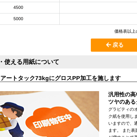
4500
5000
価格表以上
戻る
・使える用紙について
アートタック73kgにグロスPP加工を施します
汎用性の高
ツヤのある
グラビティの
ク紙を使用し
いますので、
ます。 また