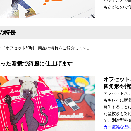
が増すことで
もあがるので
の特長
ー（オフセット印刷）商品の特長をご紹介します。
使った断裁で綺麗に仕上げます
オフセット
四角形や指
オフセットス
もキレイに断
発生すること
た型抜きも対
で、別途型料
カー複雑な型