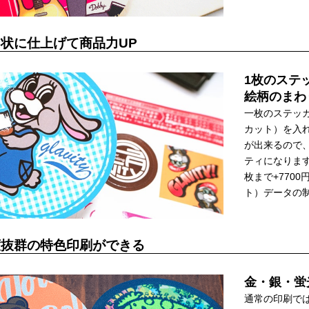
状に仕上げて商品力UP
1枚のステ
絵柄のまわ
一枚のステッ
カット）を入
が出来るので
ティになります
枚まで+770
ト）データの
度抜群の特色印刷ができる
金・銀・蛍
通常の印刷で