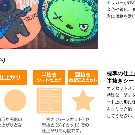
テッカーが作
金色や銀色、
方は価格を選
がり
標準の仕上
半抜きシー
オフセットス
特殊な「型」
ート上の形に
をクリック後
してください