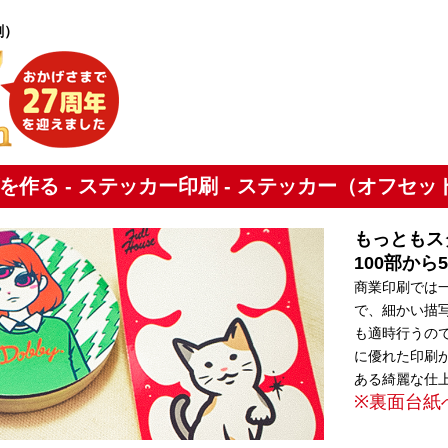
刷）
を作る - ステッカー印刷 - ステッカー（オフセッ
もっともス
100部か
商業印刷では
で、細かい描
も適時行うの
に優れた印刷
ある綺麗な仕
※裏面台紙