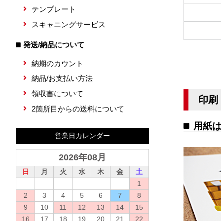
テンプレート
スキャニングサービス
発送/納品について
納期のカウント
納品/お支払い方法
領収書について
印刷
2箇所目からの送料について
用紙は
営業日カレンダー
2026年08月
日
月
火
水
木
金
土
1
2
3
4
5
6
7
8
9
10
11
12
13
14
15
16
17
18
19
20
21
22