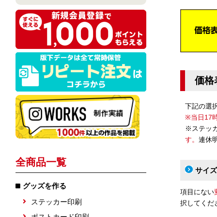
価格
下記の選
※当日1
※ステッ
す。
連休
全商品一覧
サイズ
グッズを作る
項目にない
ステッカー印刷
択してくだ
ポストカード印刷