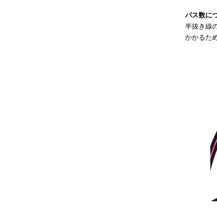
パス数に
半抜き線
かかるた