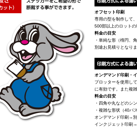
オフセット印刷
専用の型を制作して
500部以上のロット
料金の目安
・単純な形（楕円、角丸
別途お見積りとなり
オンデマンド印刷・
プロッターを使用して
に有効です。また複
料金の目安
・四角や丸などのシ
・複雑な形状（40パ
オンデマンド印刷→
インクジェット印刷