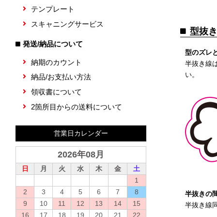
テンプレート
スキャニングサービス
型抜
発送/納品について
型のズレ
納期のカウント
半抜き線
い。
納品/お支払い方法
領収書について
2箇所目からの送料について
営業日カレンダー
2026年08月
日
月
火
水
木
金
土
1
2
3
4
5
6
7
8
半抜きの
9
10
11
12
13
14
15
半抜き線
16
17
18
19
20
21
22