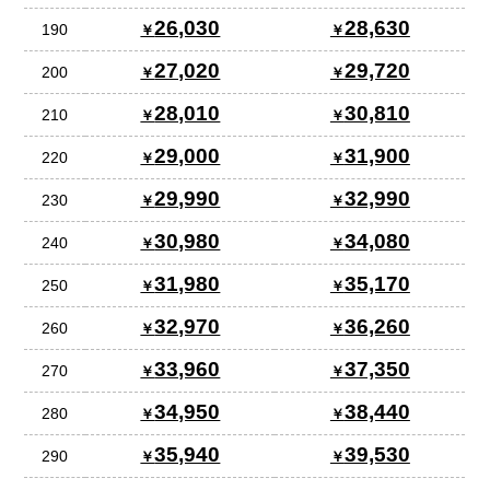
26,030
28,630
190
27,020
29,720
200
28,010
30,810
210
29,000
31,900
220
29,990
32,990
230
30,980
34,080
240
31,980
35,170
250
32,970
36,260
260
33,960
37,350
270
34,950
38,440
280
35,940
39,530
290