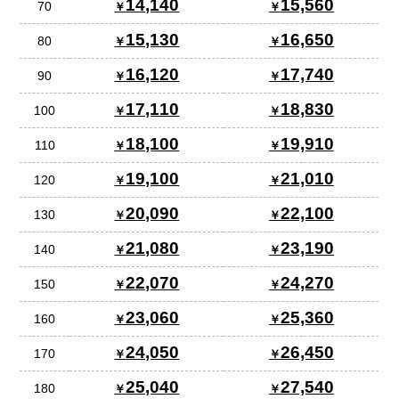
14,140
15,560
70
15,130
16,650
80
16,120
17,740
90
17,110
18,830
100
18,100
19,910
110
19,100
21,010
120
20,090
22,100
130
21,080
23,190
140
22,070
24,270
150
23,060
25,360
160
24,050
26,450
170
25,040
27,540
180