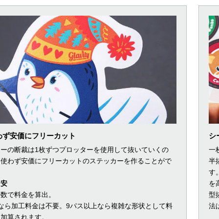
わず安価にフリーカット
シ
カーの断裁は1枚ずつプロッターを使用して抜いていくの
一
を使わず安価にフリーカットのステッカーを作ることがで
半
。
す
目安
を
の数で料金を算出。
型
なら加工料金は不要。9パス以上なら複雑な形状として料
法
途加算されます。