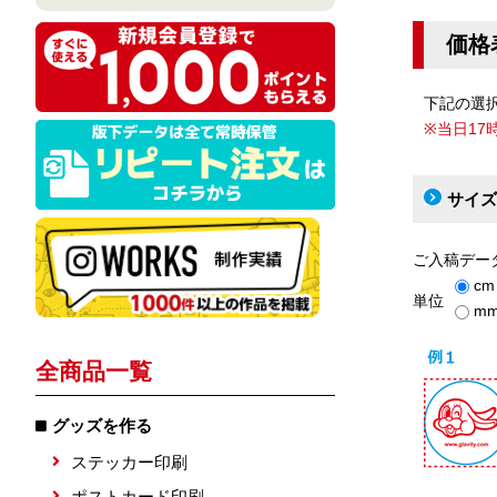
価格
下記の選
※当日1
サイズ
ご入稿デー
cm
単位
m
全商品一覧
グッズを作る
ステッカー印刷
ポストカード印刷