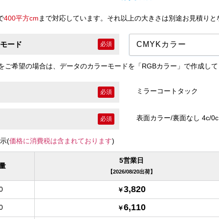
で
400平方cm
まで対応しています。それ以上の大きさは別途お見積りと
モード
必須
ーをご希望の場合は、データのカラーモードを「RGBカラー」で作成し
ミラーコートタック
必須
表面カラー/裏面なし 4c/0c
必須
示(
価格に消費税は含まれております
)
5営業日
量
2026/08/20出荷
3,820
0
6,110
0