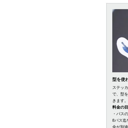
型を使
ステッ
で、型
きます
料金の
・パス
8パス迄
金が別