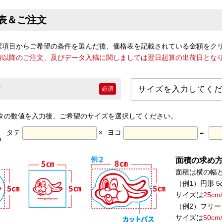
表＆ご注文
択項目からご希望の条件を選んだ後、価格表を記載されている金額をク
7時以降のご注文、及びデータ入稿に関しましては翌日起算の出荷日とな
必須
タの数値を入力後、ご希望のサイズを選択してください。
タテ
×
ヨコ
=
m
面積の求め方【
面積は横の幅
（例1）円形 5cm
サイズは
25c
（例2）フリー
サイズは
50c