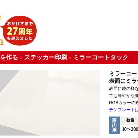
を作る - ステッカー印刷 - ミラーコートタック
ミラーコー
表面にミラ
表面に鏡の様
ても鮮やかな
RGBカラー
テンプレート