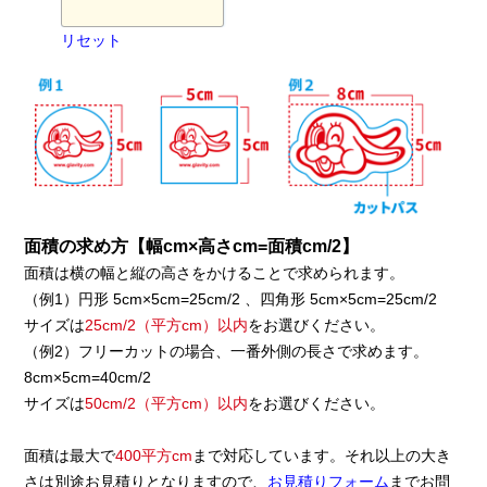
リセット
面積の求め方【幅cm×高さcm=面積cm/2】
面積は横の幅と縦の高さをかけることで求められます。
（例1）円形 5cm×5cm=25cm/2 、四角形 5cm×5cm=25cm/2
サイズは
25cm/2（平方cm）以内
をお選びください。
（例2）フリーカットの場合、一番外側の長さで求めます。
8cm×5cm=40cm/2
サイズは
50cm/2（平方cm）以内
をお選びください。
面積は最大で
400平方cm
まで対応しています。それ以上の大き
さは別途お見積りとなりますので、
お見積りフォーム
までお問