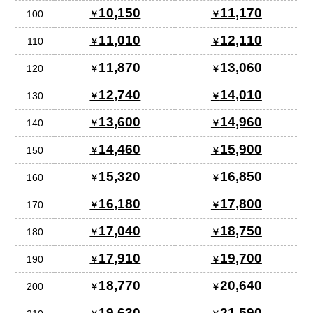
10,150
11,170
100
11,010
12,110
110
11,870
13,060
120
12,740
14,010
130
13,600
14,960
140
14,460
15,900
150
15,320
16,850
160
16,180
17,800
170
17,040
18,750
180
17,910
19,700
190
18,770
20,640
200
19,630
21,590