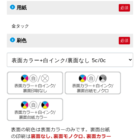
用紙
必須
金タック
刷色
必須