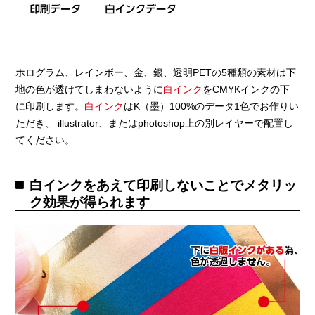
ホログラム、レインボー、金、銀、透明PETの5種類の素材は下
地の色が透けてしまわないように
白インク
をCMYKインクの下
に印刷します。
白インク
はK（墨）100%のデータ1色でお作りい
ただき、 illustrator、またはphotoshop上の別レイヤーで配置し
てください。
白インクをあえて印刷しないことでメタリッ
ク効果が得られます