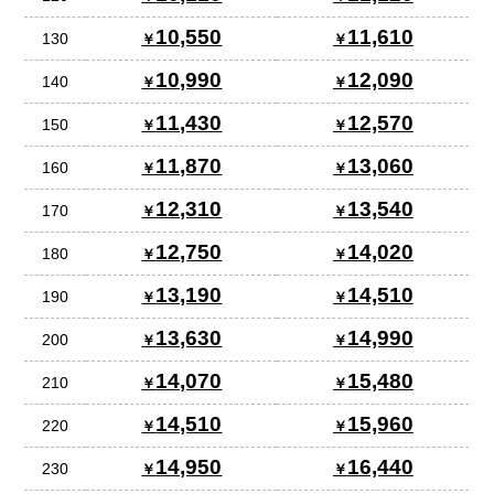
10,550
11,610
130
10,990
12,090
140
11,430
12,570
150
11,870
13,060
160
12,310
13,540
170
12,750
14,020
180
13,190
14,510
190
13,630
14,990
200
14,070
15,480
210
14,510
15,960
220
14,950
16,440
230