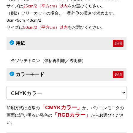
サイズは
25cm/2（平方cm）以内
をお選びください。
（例2）フリーカットの場合、一番外側の長さで求めます。
8cm×5cm=40cm/2
サイズは
50cm/2（平方cm）以内
をお選びください。
用紙
必須
金ツヤテトロン（強粘再剥離／透明糊）
カラーモード
必須
「CMYKカラー」
印刷方式は通常の
か、パソコンモニタの
「RGBカラー」
画面に近い明るい発色の
からお選びくださ
い。