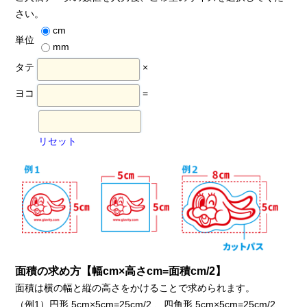
さい。
cm
単位
mm
タテ
×
ヨコ
=
リセット
面積の求め方【幅cm×高さcm=面積cm/2】
面積は横の幅と縦の高さをかけることで求められます。
（例1）円形 5cm×5cm=25cm/2 、四角形 5cm×5cm=25cm/2