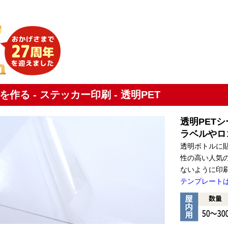
を作る - ステッカー印刷 - 透明PET
透明PETシ
ラベルやロ
透明ボトルに
性の高い人気
ないように印
テンプレート