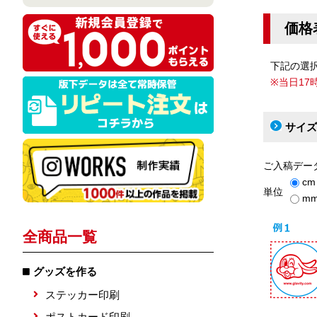
価格
下記の選
※当日1
サイズ
ご入稿デー
cm
単位
m
全商品一覧
グッズを作る
ステッカー印刷
ポストカード印刷