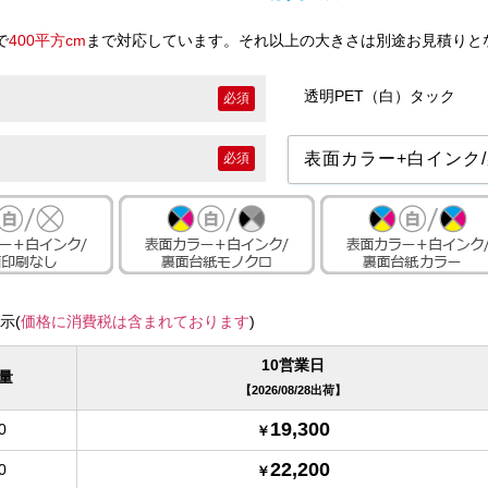
で
400平方cm
まで対応しています。それ以上の大きさは別途お見積りと
透明PET（白）タック
必須
必須
示(
価格に消費税は含まれております
)
10営業日
量
2026/08/28出荷
19,300
0
22,200
0