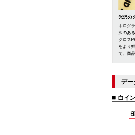
光沢の
ホログラ
沢のある
グロスP
をより
で、商
デー
白イ