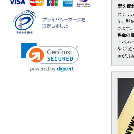
型を使
ステッ
で、型
きます
料金の
・パス
8パス迄
金が別