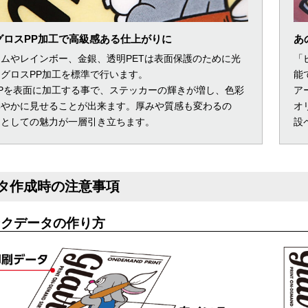
グロスPP加工で高級感ある仕上がりに
あ
ムやレインボー、金銀、透明PETは表面保護のために光
「
グロスPP加工を標準で行います。
能
Pを表面に加工する事で、ステッカーの輝きが増し、色彩
ア
鮮やかに見せることが出来ます。厚みや質感も変わるの
オ
品としての魅力が一層引き立ちます。
設
タ作成時の注意事項
ンクデータの作り方