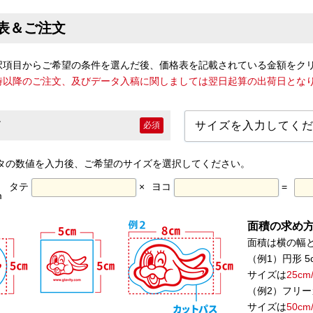
表＆ご注文
択項目からご希望の条件を選んだ後、価格表を記載されている金額をク
7時以降のご注文、及びデータ入稿に関しましては翌日起算の出荷日とな
必須
タの数値を入力後、ご希望のサイズを選択してください。
タテ
×
ヨコ
=
m
面積の求め方【
面積は横の幅
（例1）円形 5cm
サイズは
25c
（例2）フリー
サイズは
50c