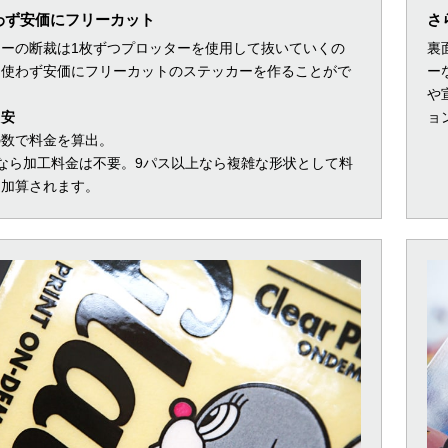
わず安価にフリーカット
さ
カーの断裁は1枚ずつプロッターを使用して抜いていくの
裏
を使わず安価にフリーカットのステッカーを作ることがで
ー
。
や
目安
ョ
の数で料金を算出。
なら加工料金は不要。9パス以上なら複雑な形状として料
途加算されます。