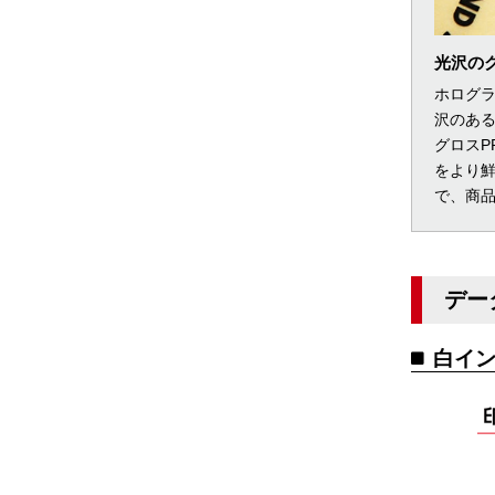
光沢の
ホログラ
沢のある
グロスP
をより
で、商
デー
白イ