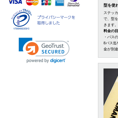
型を使
ステッ
で、型
きます
料金の
・パス
8パス迄
金が別