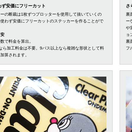
わず安価にフリーカット
さ
カーの断裁は1枚ずつプロッターを使用して抜いていくの
裏
を使わず安価にフリーカットのステッカーを作ることがで
ー
。
や
目安
ョ
の数で料金を算出。
裏
なら加工料金は不要。9パス以上なら複雑な形状として料
フ
途加算されます。