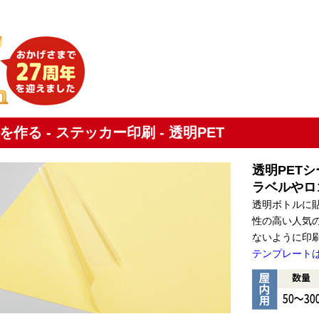
を作る - ステッカー印刷 - 透明PET
透明PETシ
ラベルやロ
透明ボトルに
性の高い人気
ないように印
テンプレート