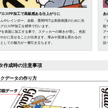
グロスPP加工で高級感ある仕上がりに
あ
ムやレインボー、金銀、透明PETは表面保護のために光
「
グロスPP加工を標準で行います。
能
Pを表面に加工する事で、ステッカーの輝きが増し、色彩
ア
鮮やかに見せることが出来ます。厚みや質感も変わるの
オ
品としての魅力が一層引き立ちます。
設
タ作成時の注意事項
ンクデータの作り方