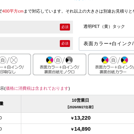
で
400平方cm
まで対応しています。それ以上の大きさは別途お見積りと
透明PET（黄）タック
必須
必須
示(
価格に消費税は含まれております
)
10営業日
量
2026/08/27出荷
13,220
0
14,890
0