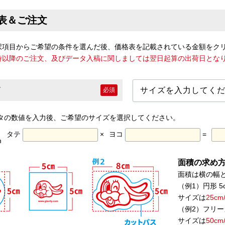
表＆ご注文
択項目からご希望の条件を選んだ後、価格表を記載されている金額をク
7時以降のご注文、及びデータ入稿に関しましては翌日起算の出荷日とな
必須
タの数値を入力後、ご希望のサイズを選択してください。
タテ
×
ヨコ
=
m
面積の求め方【
面積は横の幅
（例1）円形 5cm
サイズは
25c
（例2）フリー
サイズは
50c