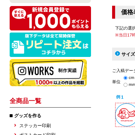
価格
下記の選
※当日1
サイズ
ご入稿デー
cm
単位
m
全商品一覧
グッズを作る
ステッカー印刷
ポストカード印刷