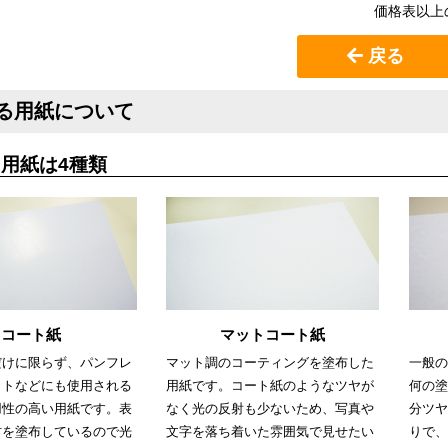
価格表以上
戻る
る用紙について
用紙は4種類
コート紙
マットコート紙
だけに限らず、パンフレ
マット調のコーティングを塗布した
一般の
ットなどにも使用される
用紙です。コート紙のようなツヤが
何の塗
用性の高い用紙です。表
なく光の反射も少ないため、写真や
分ツヤ
材を塗布しているので光
文字を落ち着いた雰囲気で見せたい
りで、