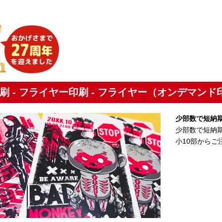
）
刷 - フライヤー印刷 - フライヤー（オンデマンド
少部数で短納
少部数で短納
小10部から