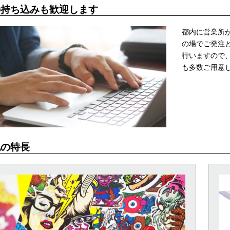
の持ち込みも歓迎します
都内に営業所
の場でご発注
行いますので
も多数ご用意
他の特長