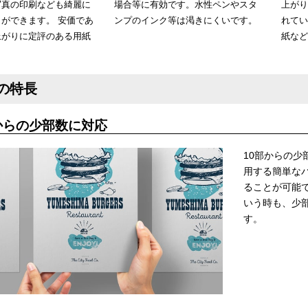
写真の印刷なども綺麗に
場合等に有効です。水性ペンやスタ
上がり
ができます。 安価であ
ンプのインク等は渇きにくいです。
れてい
上がりに定評のある用紙
紙など
の特長
からの少部数に対応
10部からの
用する簡単な
ることが可能
いう時も、少
す。