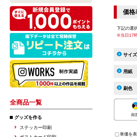
価格
下記の選
※当日1
サイズ
用紙
刷色
全商品一覧
グッズを作る
ステッカー印刷
単価を表
ポストカード印刷