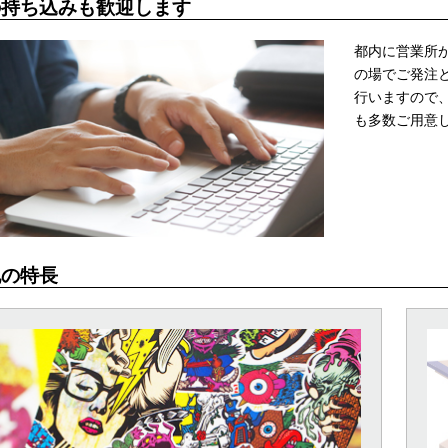
の持ち込みも歓迎します
都内に営業所
の場でご発注
行いますので
も多数ご用意
他の特長