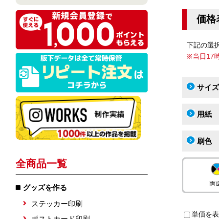
価格
下記の選
※当日1
サイズ
用紙
刷色
全商品一覧
グッズを作る
ステッカー印刷
単価を表
ポストカード印刷