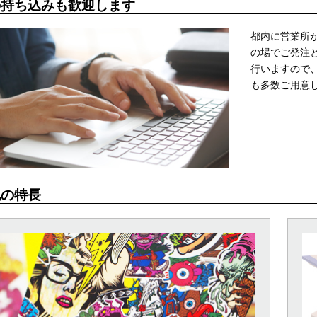
の持ち込みも歓迎します
都内に営業所
の場でご発注
行いますので
も多数ご用意
他の特長