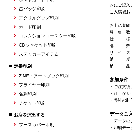
ムにご記入
缶バッジ印刷
ご入稿後お
アクリルグッズ印刷
お申込期間：
カード印刷
募 集 数
コレクションコースター印刷
仕 様：
CDジャケット印刷
部 数：
サ イ ズ：
ステッカーアイテム
納 期：ご
定番印刷
納 品：
ZINE・アートブック印刷
参加条件
フライヤー印刷
・ご注文後
・仕上がり
名刺印刷
・弊社の制
チケット印刷
データご
お店を演出する
・データの
ブースカバー印刷
・印刷デー