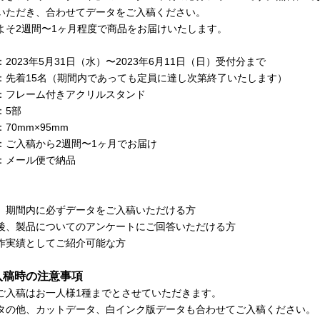
いただき、合わせてデータをご入稿ください。
よそ2週間〜1ヶ月程度で商品をお届けいたします。
2023年5月31日（水）〜2023年6月11日（日）受付分まで
：先着15名（期間内であっても定員に達し次第終了いたします）
フレーム付きアクリルスタンド
5部
70mm×95mm
入稿から2週間〜1ヶ月でお届け
メール便で納品
、期間内に必ずデータをご入稿いただける方
後、製品についてのアンケートにご回答いただける方
作実績としてご紹介可能な方
入稿時の注意事項
ご入稿はお一人様1種までとさせていただきます。
タの他、カットデータ、白インク版データも合わせてご入稿ください。