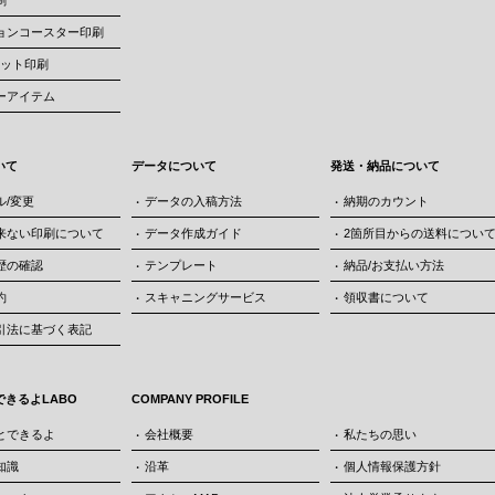
刷
ョンコースター印刷
ケット印刷
ーアイテム
いて
データについて
発送・納品について
ル/変更
データの入稿方法
納期のカウント
来ない印刷について
データ作成ガイド
2箇所目からの送料につい
歴の確認
テンプレート
納品/お支払い方法
約
スキャニングサービス
領収書について
引法に基づく表記
きるよLABO
COMPANY PROFILE
とできるよ
会社概要
私たちの思い
知識
沿革
個人情報保護方針