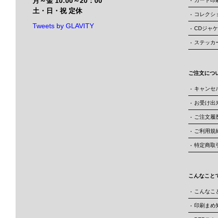
月～金 10:00～20：00
カード印
土・日・祝 定休
コレクシ
Tweets by GLAVITY
CDジャ
ステッカ
ご注文につ
キャンセ
お受け出
ご注文履
ご利用規
特定商取
こんなことで
こんなこ
印刷まめ