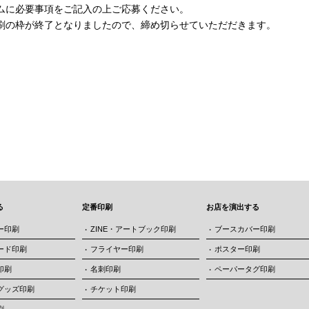
ムに必要事項をご記入の上ご応募ください。
刷の枠が終了となりましたので、締め切らせていただだきます。
る
定番印刷
お店を演出する
ー印刷
ZINE・アートブック印刷
ブースカバー印刷
ード印刷
フライヤー印刷
ポスター印刷
印刷
名刺印刷
ペーパータグ印刷
グッズ印刷
チケット印刷