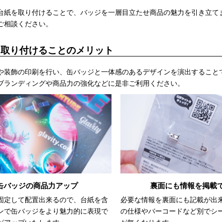
台紙を取り付けることで、バッジを一層目立たせ商品の魅力を引き立て
ご相談ください。
を取り付けることのメリット
や装飾の印刷を行い、缶バッジと一体感のあるデザインを演出すること
ブランディングや商品力の強化などに是非ご利用ください。
缶バッジの商品力アップ
裏面にも情報を掲載
固定して配置出来るので、台紙を含
必要な情報を裏面にも記載が出
ンで缶バッジをより魅力的に表現で
の仕様やバーコードなど別でシ