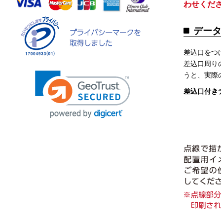
わせくだ
デー
差込口をつ
差込口周り
うと、実際
差込口付き