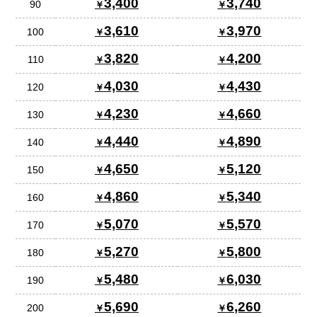
3,400
3,740
90
3,610
3,970
100
3,820
4,200
110
4,030
4,430
120
4,230
4,660
130
4,440
4,890
140
4,650
5,120
150
4,860
5,340
160
5,070
5,570
170
5,270
5,800
180
5,480
6,030
190
5,690
6,260
200