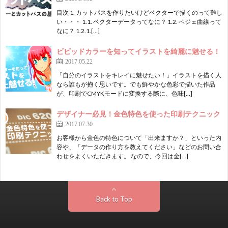
目次 1. カットパスを作りたいけどベクターで描くのって難し
い・・・ 1.1. ベクターデータってなに？ 1.2. ベジェ曲線って
なに？ 1.2.1.[…]
ビビッドカラーを知ってイラストを綺麗に魅せる！
2017.05.22
「自分のイラストをキレイに魅せたい！」イラストを描く人
なら誰もが抱く思いです。でも鮮やかな色彩で描いた作品
が、印刷でCMYKモードに変換する際に、色味[…]
デザイナー必見！金色特色を使った印刷テクニック
2017.07.30
お客様から金色の特色について「出来ますか？」といった内
容や、「データの作り方を教えてください」などのお問い合
わせをよくいただきます。 なので、今回は金[…]
Back to Top