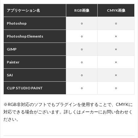
アプリケーション名
RGB画像
CMYK画像
Photoshop
○
○
Photoshop Elements
○
×
GIMP
○
×
Painter
○
×
SAI
○
×
CLIP STUDIO PAINT
○
○
※RGB非対応のソフトでもプラグインを使用することで、CMYKに
対応できる場合がございます。詳しくはメーカーにお問い合わせく
ださい。