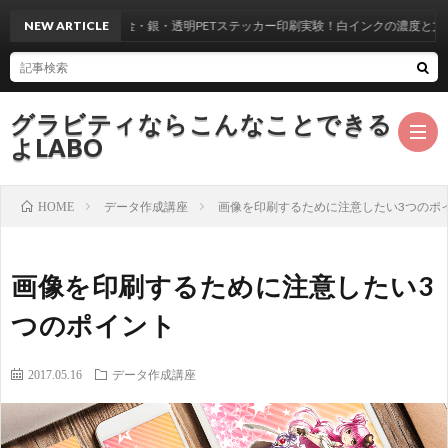
NEW ARTICLE
金・銀・透明PETステッカー印刷実験！白インクの濃度と文字サ
グラビティならこんなことできる
よLABO
データ作成講座
画像を印刷するために注意したい3つのポ
HOME
画像を印刷するために注意したい3
つのポイント
2017.05.16
データ作成講座