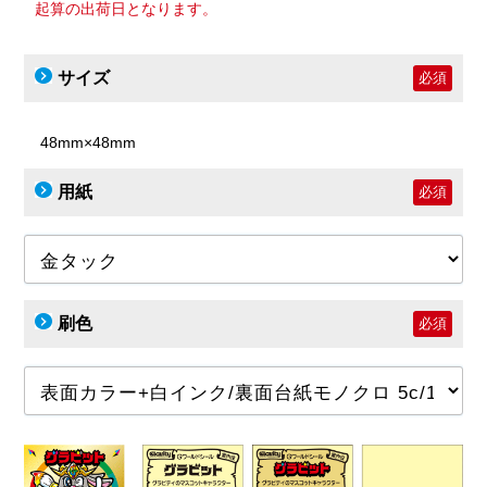
起算の出荷日となります。
サイズ
必須
48mm×48mm
用紙
必須
刷色
必須