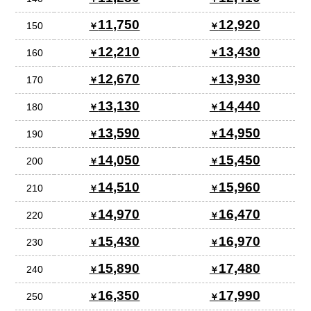
11,750
12,920
150
12,210
13,430
160
12,670
13,930
170
13,130
14,440
180
13,590
14,950
190
14,050
15,450
200
14,510
15,960
210
14,970
16,470
220
15,430
16,970
230
15,890
17,480
240
16,350
17,990
250