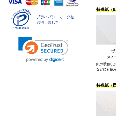
特殊紙（
ヴ
スノー
紙の手触り
などにも使
特殊紙（