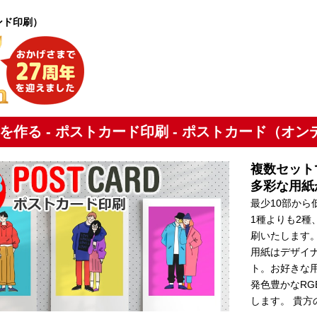
ンド印刷）
を作る - ポストカード印刷 - ポストカード（オ
複数セット
多彩な用紙
最少10部か
1種よりも2
刷いたします
用紙はデザイ
ト。お好きな用
発色豊かなR
します。 貴