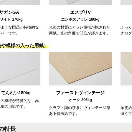
サガンGA
エスプリV
ワイト 170kg
エンボスアラレ 180kg
のような凹凸が特徴的な
光沢の材質にアラレ模様が施された
ふっく
ーパーです。
用紙。光の角度で凹凸が輝きます。
ナログ
色や模様の入った用紙）
てんれい180kg
ファーストヴィンテージ
オーク 206kg
状の模様が特徴的な、高
紙風の用紙です。
クラフト調の茶系にヴィンテージ感
羊皮紙
ある特殊紙です。
薄くマ
の特長