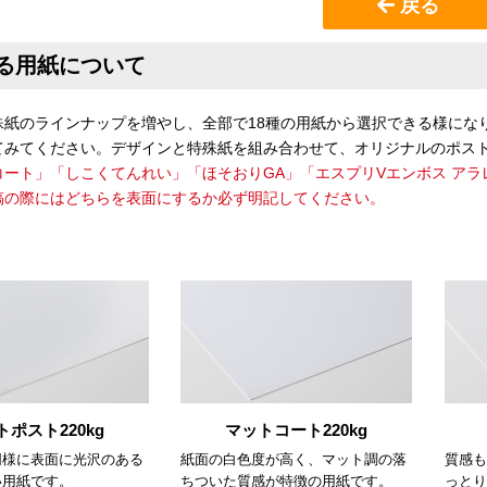
戻る
る用紙について
殊紙のラインナップを増やし、全部で18種の用紙から選択できる様にな
てみてください。デザインと特殊紙を組み合わせて、オリジナルのポス
コート」「しこくてんれい」「ほそおりGA」「エスプリVエンボス ア
稿の際にはどちらを表面にするか必ず明記してください。
トポスト220kg
マットコート220kg
同様に表面に光沢のある
紙面の白色度が高く、マット調の落
質感も
い用紙です。
ちついた質感が特徴の用紙です。
っとり