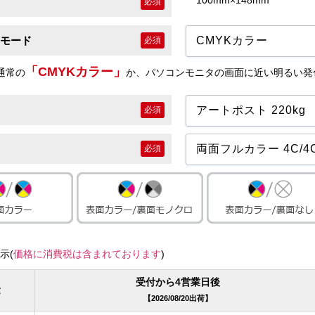
100mm×148mm
必須
モード
必須
「CMYKカラー」
通常の
か、パソコンモニタの画面に近い明るい発
必須
必須
示(
価格に消費税は含まれております
)
受付から4営業日後
量
2026/08/20出荷