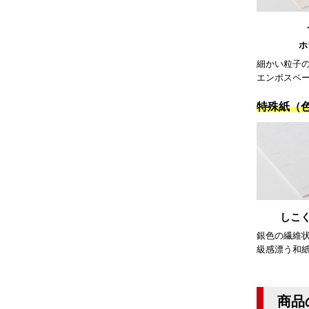
ホ
細かい粒子
エンボスペ
特殊紙（
しこく
銀色の繊維
級感漂う和
商品