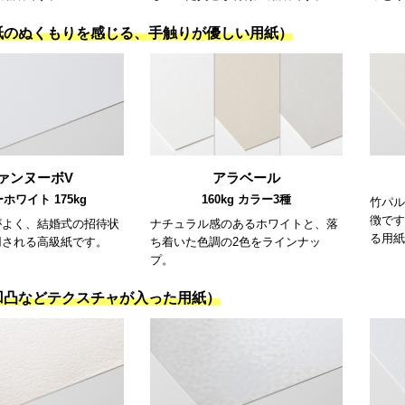
紙のぬくもりを感じる、手触りが優しい用紙）
ァンヌーボV
アラベール
ホワイト 175kg
160kg カラー3種
竹パル
徴です
がよく、結婚式の招待状
ナチュラル感のあるホワイトと、落
る用紙
用される高級紙です。
ち着いた色調の2色をラインナッ
プ。
凹凸などテクスチャが入った用紙）