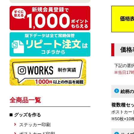
価格
下記の選
※当日1
絵柄の
全商品一覧
複数種セ
ポストカー
グッズを作る
※50枚×1
ステッカー印刷
ポストカード印刷