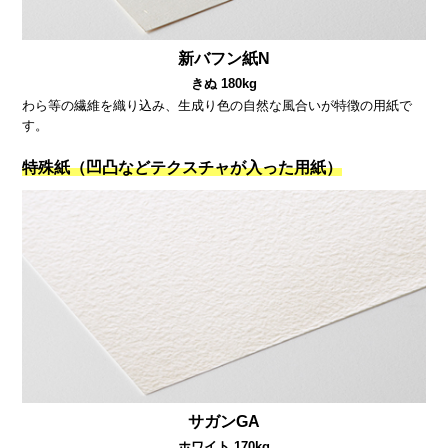
新バフン紙N
きぬ 180kg
わら等の繊維を織り込み、生成り色の自然な風合いが特徴の用紙で
す。
特殊紙（凹凸などテクスチャが入った用紙）
サガンGA
ホワイト 170kg