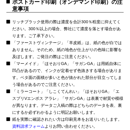
ポストカード印刷（オンデマンド印刷）の注
意事項
リッチブラック使用の際は濃度を合計300％程度に抑えてく
ださい。300％以上の場合、弊社にて濃度を落とす場合があ
ります。ご了承下さい。
「ファーストヴィンテージ」「羊皮紙」は、紙の色が白では
ありません。そのため、紙の地色が仕上がりの色味に影響を
及ぼします。ご発注の際はご注意ください。
「マーメイド」「ほそおりGA」「サガンGA」は用紙自体に
凹凸があるので、インクが定着せず色抜きする場合がありま
す。ベタ面の面積が多いと色が抜かれた部分が目立ってしま
う場合があるのでご注意ください。
「ミラーコート」「しこくてんれい」「ほそおりGA」「エ
スプリVエンボス アラレ」「サガンGA」は表裏で材質や模様
が異なります。データご入稿の際はどちらのデータを表、裏
にするか必ずわかるように明記お願いします。
紙を実際に確認されたい方は印刷見本をお送りいたします。
資料請求フォーム
よりお問い合わせください。