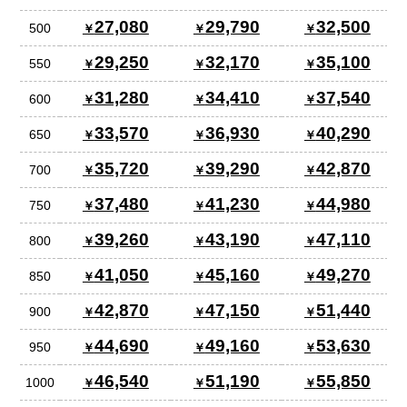
27,080
29,790
32,500
500
29,250
32,170
35,100
550
31,280
34,410
37,540
600
33,570
36,930
40,290
650
35,720
39,290
42,870
700
37,480
41,230
44,980
750
39,260
43,190
47,110
800
41,050
45,160
49,270
850
42,870
47,150
51,440
900
44,690
49,160
53,630
950
46,540
51,190
55,850
1000