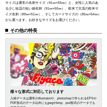
サイズは通常の名刺サイズ（91㎜×55㎜）と、女性に人気のあ
る少し短辺の短い細名刺（91㎜×50㎜）、欧米で主流の欧米サ
イズ名刺（89㎜×51㎜）、そしてカードサイズの（85㎜×54㎜）
から選べます。お好きなサイズをお選びください。
その他の特長
様々な形式に対応しております
入稿データは通常のillustratorや、photoshopで作られるEPSや
PDF形式のデータ以外にもjpegやbmp、psd形式のデータでも