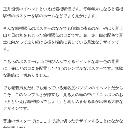
正月恒例のイベントといえば箱根駅伝です。毎年年末になると箱根
駅伝のポスターを駅のホームなどでよく見かけます。
そんな箱根駅伝のポスターのなかでも印象に残るのが、やはり富士
山と日の丸をもじった箱根駅伝のロゴです。金、赤、白の配色で富
士に向かって走り続ける様を端的に表している秀逸なデザインで
す。
こちらのポスターは目に飛び込んでくるビビッドな赤一色の背景
に、先ほどのロゴを配置しただけのシンプルなポスターです。無駄
な装飾は一切ありません。
でも老若男女だれでも知っている知名度バツグンのイベントだから
こそ、このシンプルさが際立ち、見る人の頭の中に「ニッポンのお
正月といえば箱根駅伝でしょ！」と刷り込ませる事が出来る大胆な
デザインです。
普通のポスターではここまで思い切ったデザインすることはなかな
か出来ません…。