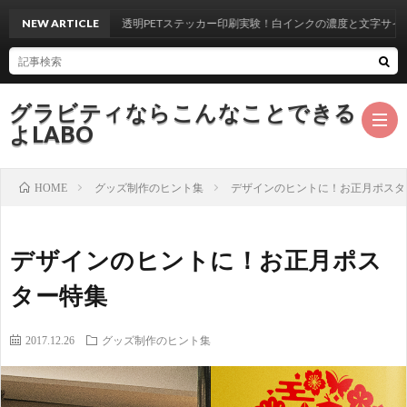
NEW ARTICLE
金・銀・透明PETステッカー印刷実験！白インクの濃度と文字サイズを徹底検
グラビティならこんなことできる
よLABO
グッズ制作のヒント集
デザインのヒントに！お正月ポスタ
HOME
デザインのヒントに！お正月ポス
ター特集
2017.12.26
グッズ制作のヒント集